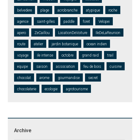
belvedere
plage
acrobranche
atypique
roche
agence
saint-gilles
paddle
foret
Velopei
apero
ZeCaillou
LocationDeVoiture
IleDeLaReunion
route
atelier
jardin botanique
ocean indien
voyage
ile intense
octobre
grand raid
trail
equipe
saison
association
feu de bois
cuisine
chocolat
arome
gourmandise
secret
chocolaterie
ecologie
agrotourisme
Archive