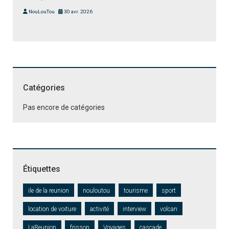
NouLouTou
30 avr. 2026
Catégories
Pas encore de catégories
Étiquettes
ile de la reunion
nouloutou
tourisme
sport
location de voiture
activité
interview
volcan
LaReunion
frisson
Voyages
cascade