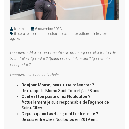
kathleen
6 novembre 2023
ile de la reunion
nouloutou
location de voiture
interview
agence
Découvrez Momo, responsable de notre agence Nouloutou de
Saint-Gilles. Qui est-il ? Quand nous a-t-il rejoint ? Quel poste
occupe-t-il ?
Découvrez le dans cet article !
Bonjour Momo, peux-tu te présenter ?
Je m'appelle Momo Said-Toto et j’ai 28 ans
Quel est ton poste chez Nouloutou ?
Actuellement je suis responsable de l'agence de
Saint-Gilles
Depuis quand as-tu rejoint l’entreprise ?
Je suis entré chez Nouloutou en 2019 en …