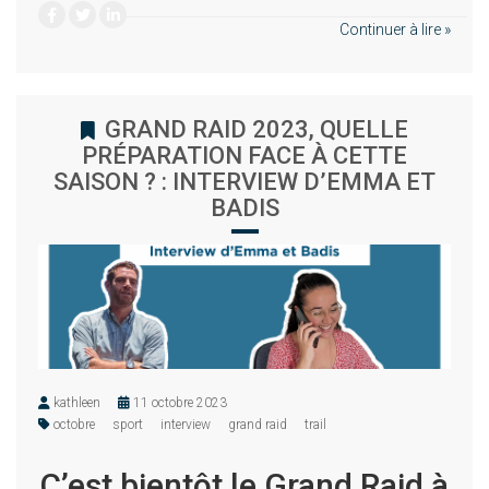
Continuer à lire »
GRAND RAID 2023, QUELLE
PRÉPARATION FACE À CETTE
SAISON ? : INTERVIEW D’EMMA ET
BADIS
kathleen
11 octobre 2023
octobre
sport
interview
grand raid
trail
C’est bientôt le Grand Raid à