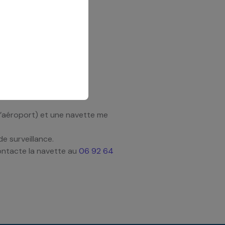
 l’aéroport) et une navette me
e surveillance.
contacte la navette au
06 92 64