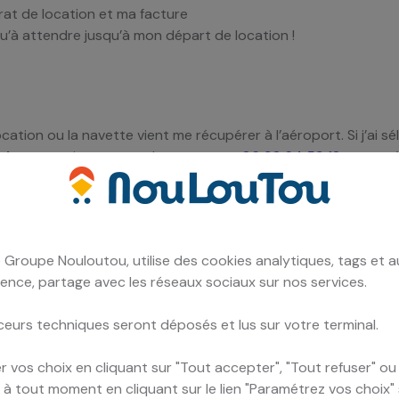
rat de location et ma facture
s qu’à attendre jusqu’à mon départ de location !
cation ou la navette vient me récupérer à l’aéroport. Si j’ai s
s bagages
, je contacte la navette au
06 92 64 59 18
pour qu’
mpreinte bancaire et je présente mon permis original.
de départ avec l’agent présent sur place.
 profite de ma location durant laquelle le véhicule est assuré
 Groupe Nouloutou, utilise des cookies analytiques, tags et a
ence, partage avec les réseaux sociaux sur nos services.
ceurs techniques seront déposés et lus sur votre terminal.
ocation à l’agence de départ
dans le même état de propret
 vos choix en cliquant sur "Tout accepter", "Tout refuser" o
er à tout moment en cliquant sur le lien "Paramétrez vos choix"