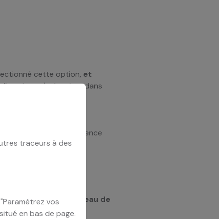
électionné cette option,
et
elle puisse m'acheminer dans
 tous risques par la Prudence
utres traceurs à des
é et avec le même niveau de
u "Paramétrez vos
 situé en bas de page.