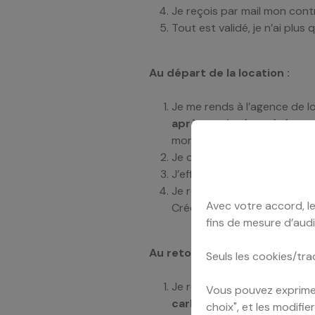
Je reçois par mail mon cont
Tout est validé, je n’ai plu
Au départ de la location :
Je me rends à l’agence de lo
après avoir récupéré me
mon agence Nouloutou.
Je dépose une caution par e
J’effectue l’état des lieux 
Je récupère ma voiture et je
Avec votre accord, le
Créole.
fins de mesure d’audi
Au retour de la location :
Seuls les cookies/tra
Je restitue le véhicule de l
Vous pouvez exprimer
carburant.
choix", et les modifi