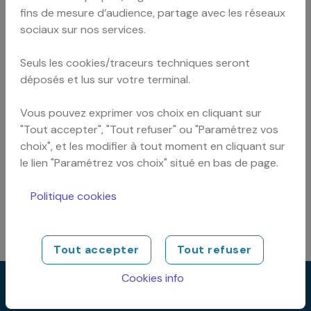
CGU Gardiennage
fins de mesure d’audience, partage avec les réseaux
sociaux sur nos services.
Conditions Générales d'utilisation
relatives à l'utilisation du service
Seuls les cookies/traceurs techniques seront
gardiennage sur le site nouloutou
déposés et lus sur votre terminal.
Vous pouvez exprimer vos choix en cliquant sur
"Tout accepter", "Tout refuser" ou "Paramétrez vos
CGU Location de voitures
choix", et les modifier à tout moment en cliquant sur
le lien "Paramétrez vos choix" situé en bas de page.
Conditions Générales de vente
service location véhicule(s)
Politique cookies
Nouloutou
Tout accepter
Tout refuser
Cookies info
Réservation