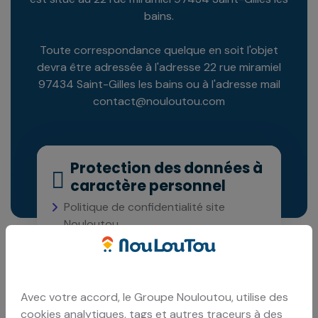
bains.
Toute correspondance quelque en soit l'objet
devra être adressée à l'adresse 22 rue miramiel
97434 Saint-Gilles les bains ou à l'adresse mail
contact@nouloutou.com
Protection des données à
caractère personnel
Politique de confidentialité site
Nouloutou
Politique cookie site Nouloutou
Avec votre accord, le Groupe Nouloutou, utilise des
cookies analytiques, tags et autres traceurs à des