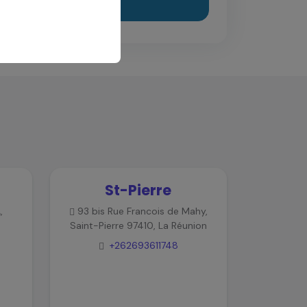
r le Message
St-Pierre
,
93 bis Rue Francois de Mahy,
Saint-Pierre 97410, La Réunion
+262693611748