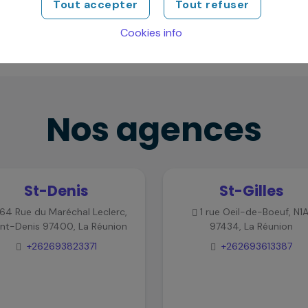
Envoye
Tout accepter
Tout refuser
Cookies info
Nos agences
St-Denis
St-Gilles
64 Rue du Maréchal Leclerc,
1 rue Oeil-de-Boeuf, N1A
int-Denis 97400, La Réunion
97434, La Réunion
+262693823371
+262693613387