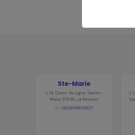
Ste-Marie
14 Chem. de Ligne, Sainte-
2
Marie 97438, La Réunion
Sa
+262693859227