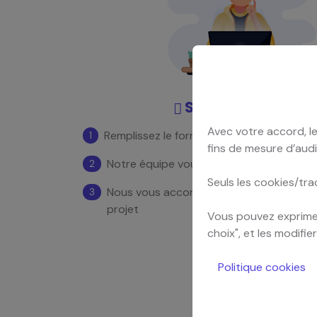
Simple et rapide
Avec votre accord, le
Remplissez le formulaire
1
fins de mesure d’audi
Notre équipe vous répond sous 24h ouv
2
Seuls les cookies/tra
Nous vous accompagnons pour concréti
3
projet
Vous pouvez exprimer
choix", et les modifi
Politique cookies