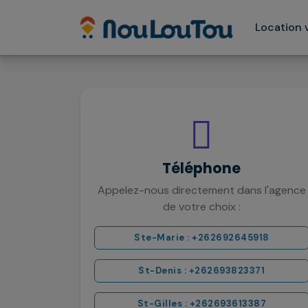
Location 
Téléphone
Appelez-nous directement dans l'agence
de votre choix :
Ste-Marie : +262692645918
St-Denis : +262693823371
St-Gilles : +262693613387