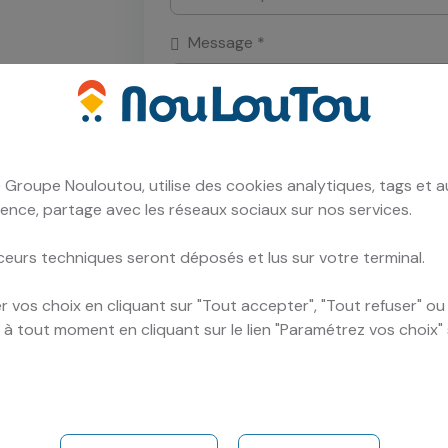
Message *
 Groupe Nouloutou, utilise des cookies analytiques, tags et a
ence, partage avec les réseaux sociaux sur nos services.
Vérification de sécurité *
rées
ceurs techniques seront déposés et lus sur votre terminal.
ser votre
 vos choix en cliquant sur "Tout accepter", "Tout refuser" o
er à tout moment en cliquant sur le lien "Paramétrez vos choix"
Veuillez saisir le texte affiché dans l'im
En soumettant ce formulaire, vous ac