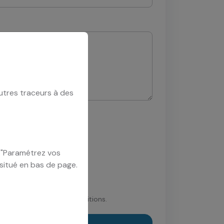
utres traceurs à des
u "Paramétrez vos
 situé en bas de page.
age ci-dessus
ceptez nos termes et conditions.