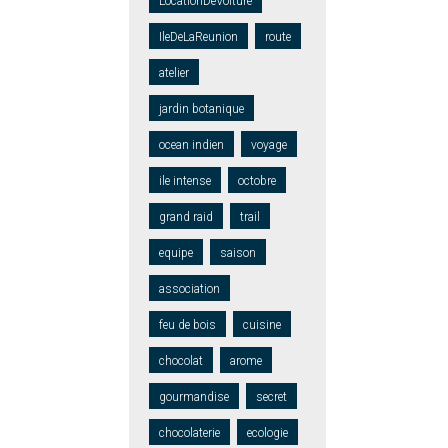
LocationDeVoiture
IleDeLaReunion
route
atelier
jardin botanique
ocean indien
voyage
ile intense
octobre
grand raid
trail
equipe
saison
association
feu de bois
cuisine
chocolat
arome
gourmandise
secret
chocolaterie
ecologie