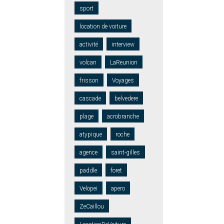
sport
location de voiture
activité
interview
volcan
LaReunion
frisson
Voyages
cascade
belvedere
plage
acrobranche
atypique
roche
agence
saint-gilles
paddle
foret
Velopei
apero
ZeCaillou