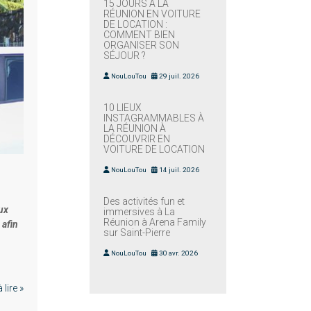
15 JOURS À LA
RÉUNION EN VOITURE
DE LOCATION :
COMMENT BIEN
ORGANISER SON
SÉJOUR ?
NouLouTou
29 juil. 2026
10 LIEUX
INSTAGRAMMABLES À
LA RÉUNION À
DÉCOUVRIR EN
VOITURE DE LOCATION
NouLouTou
14 juil. 2026
Des activités fun et
ux
immersives à La
Réunion à Arena Family
 afin
sur Saint-Pierre
NouLouTou
30 avr. 2026
lire »