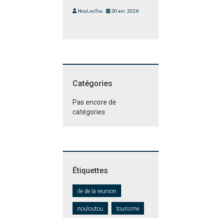
NouLouTou
30 avr. 2026
Catégories
Pas encore de
catégories
Étiquettes
ile de la reunion
nouloutou
tourisme