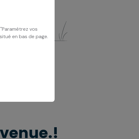
u "Paramétrez vos
 situé en bas de page.
rvenue.!