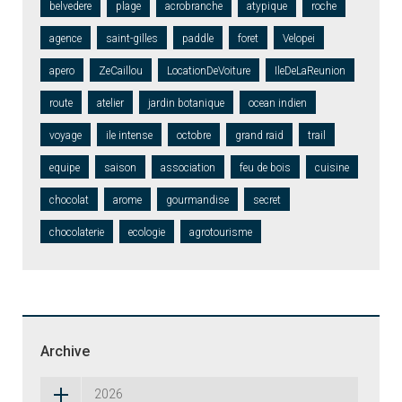
belvedere
plage
acrobranche
atypique
roche
agence
saint-gilles
paddle
foret
Velopei
apero
ZeCaillou
LocationDeVoiture
IleDeLaReunion
route
atelier
jardin botanique
ocean indien
voyage
ile intense
octobre
grand raid
trail
equipe
saison
association
feu de bois
cuisine
chocolat
arome
gourmandise
secret
chocolaterie
ecologie
agrotourisme
Archive
2026