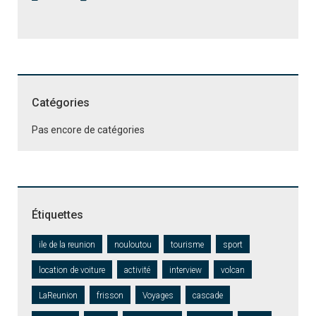
Catégories
Pas encore de catégories
Étiquettes
ile de la reunion
nouloutou
tourisme
sport
location de voiture
activité
interview
volcan
LaReunion
frisson
Voyages
cascade