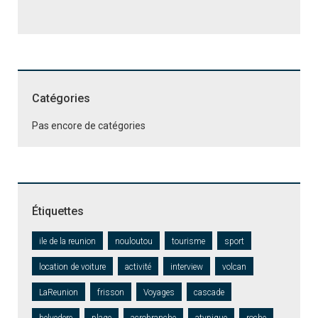
Catégories
Pas encore de catégories
Étiquettes
ile de la reunion
nouloutou
tourisme
sport
location de voiture
activité
interview
volcan
LaReunion
frisson
Voyages
cascade