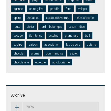
belvedere
plage
acrobranche
atypique
roche
agence
saint-gilles
paddle
foret
Velopei
apero
ZeCaillou
LocationDeVoiture
IleDeLaReunion
route
atelier
jardin botanique
ocean indien
voyage
ile intense
octobre
grand raid
trail
equipe
saison
association
feu de bois
cuisine
chocolat
arome
gourmandise
secret
chocolaterie
ecologie
agrotourisme
Archive
2026