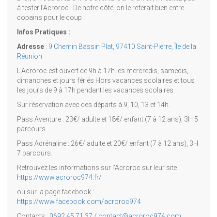
à tester l’Acroroc ! De notre côté, on le referait bien entre
copains pour le coup !
Infos Pratiques :
Adresse
:
9 Chemin Bassin Plat, 97410 Saint-Pierre, Île de la
Réunion
L’Acroroc est ouvert de 9h à 17h les mercredis, samedis,
dimanches et jours fériés Hors vacances scolaires et tous
les jours de 9 à 17h pendant les vacances scolaires.
Sur réservation avec des départs à 9, 10, 13 et 14h.
Pass Aventure : 23€/ adulte et 18€/ enfant (7 à 12 ans), 3H 5
parcours.
Pass Adrénaline : 26€/ adulte et 20€/ enfant (7 à 12 ans), 3H
7 parcours.
Retrouvez les informations sur l’Acroroc sur leur site :
https://www.acroroc974.fr/
ou sur la page facebook :
https://www.facebook.com/acroroc974
Contacts :
0692 45 71 37
/
contact@acroroc974.com