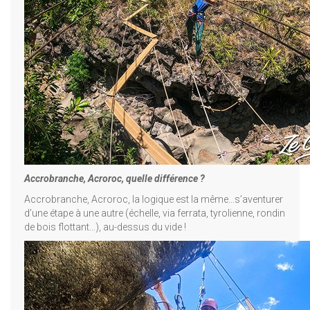
Accrobranche, Acroroc, quelle différence ?
Accrobranche, Acroroc, la logique est la même…s’aventurer
d’une étape à une autre (échelle, via ferrata, tyrolienne, rondin
de bois flottant…), au-dessus du vide !