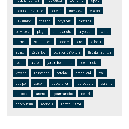
ile de la reunion
nouloutou
tourisme
sport
location de voiture
activité
interview
volcan
LaReunion
frisson
Voyages
cascade
belvedere
plage
acrobranche
atypique
roche
agence
saint-gilles
paddle
foret
Velopei
apero
ZeCaillou
LocationDeVoiture
IleDeLaReunion
route
atelier
jardin botanique
ocean indien
voyage
ile intense
octobre
grand raid
trail
equipe
saison
association
feu de bois
cuisine
chocolat
arome
gourmandise
secret
chocolaterie
ecologie
agrotourisme